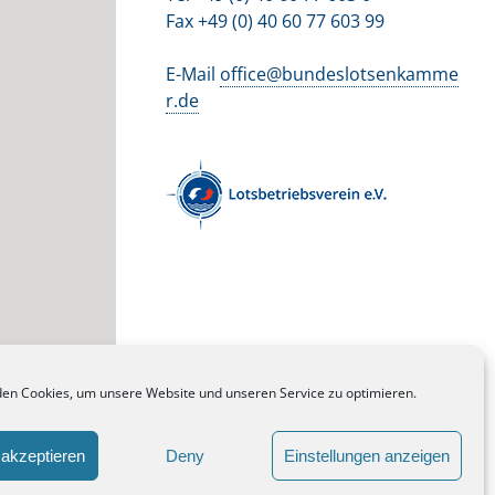
Fax +49 (0) 40 60 77 603 99
E-Mail
office@bundeslotsenkamme
r.de
© 2020 BUNDESLOTSENKAMMER - KÖRPERSCHAFT DES
ÖFFENTLICHEN RECHTS
en Cookies, um unsere Website und unseren Service zu optimieren.
WEBDESIGN BY MANTAU
akzeptieren
Deny
Einstellungen anzeigen